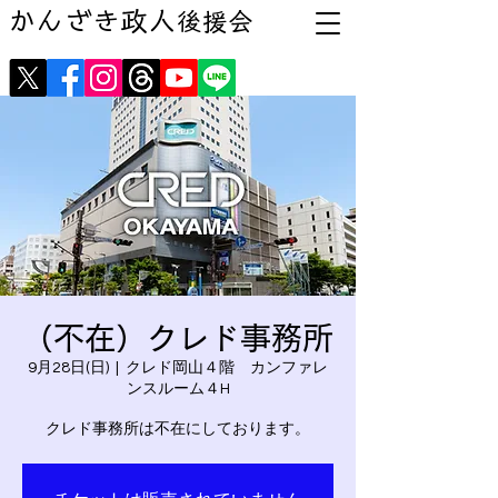
かんざき政人
後援会
（不在）クレド事務所
9月28日(日)
  |  
クレド岡山４階 カンファレ
ンスルーム４H
クレド事務所は不在にしております。