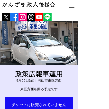
かんざき政人
後援会
政策広報車運用
9月05日(金)
  |  
岡山市東区方面
東区方面を回る予定です
チケットは販売されていません