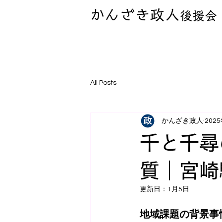
かんざき政人
後援会
All Posts
かんざき政人
202
千と千尋
質｜宮崎
更新日：
1月5日
地域課題の背景事