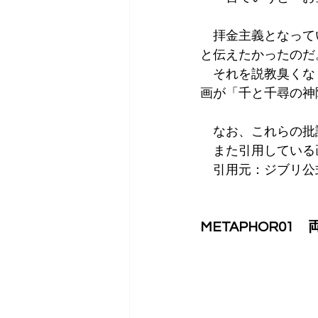
　拝金主義となって
と伝えたかったのだ
　それを説教臭くな
画が「千と千尋の神
　なお、これらの批
　また引用している
　引用元：ジブリ公
METAPHOR0