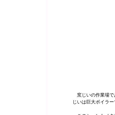
　窯じいの作業場で
じいは巨大ボイラー