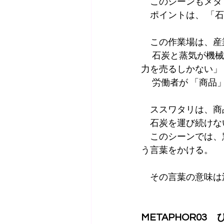
　このシーンもメタ
　ポイントは、 「
　この作業場は、産
 　石炭と蒸気が機械を動かすと同時に、人々は「自由ではあるが生きるために自分の労働
力を売るしかない」
 　労働者が 「商品
　ススワタリは、商
　石炭を運び続けな
　このシーンでは、
う言葉をかける。
　その言葉の意味は
METAPHOR0